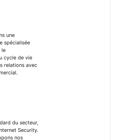
Sécurité
des
paiements
ns une
Soumettre
e spécialisée
une
 le
question
u cycle de vie
relative
es relations avec
à
mercial.
la
sécurité
dard du secteur,
nternet Security.
oppons nos