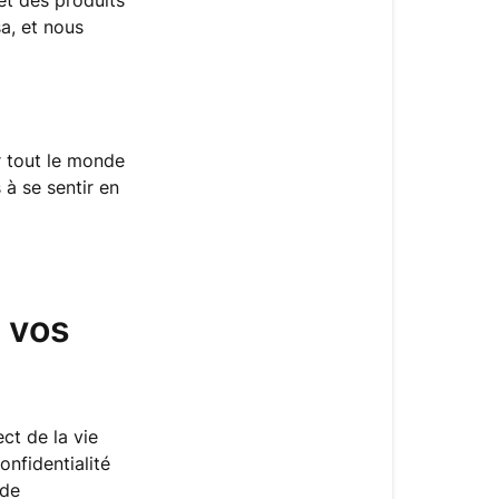
et des produits
sécurité
a, et nous
chez
Mysa
La
protection
r tout le monde
de
 à se sentir en
votre
appareil
et
de
vos
e vos
données
Notre
solide
programme
ct de la vie
de
nfidentialité
sécurité
 de