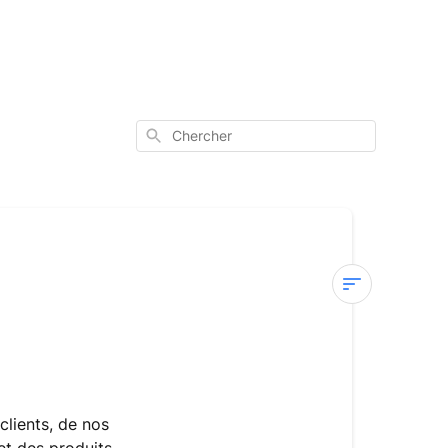
Chercher
La
sécurité
chez
Mysa
clients, de nos
La